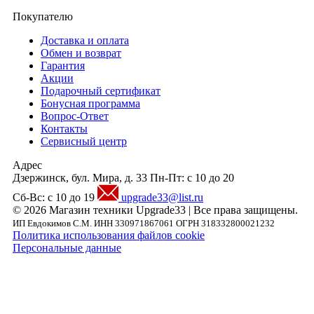
Покупателю
Доставка и оплата
Обмен и возврат
Гарантия
Акции
Подарочный сертификат
Бонусная программа
Вопрос-Ответ
Контакты
Сервисный центр
Адрес
Дзержинск, бул. Мира, д. 33
Пн-Пт: с 10 до 20
Сб-Вс: с 10 до 19
upgrade33@list.ru
© 2026 Магазин техники Upgrade33 | Все права защищены.
ИП Евдокимов С.М. ИНН 330971867061 ОГРН 318332800021232
Политика использования файлов cookie
Персональные данные
Внимание! Предложения размещенные на данном сайте носят исключительно
информационный характер и не являются публичной офертой, определяемой
положениями части 2 статьи 437 ГК РФ. Внешний вид товара, включая цвет, могут
незначительно отличаться от представленных на фотографии. Указанная на сайте цен
Товара может быть изменена Продавцом в одностороннем порядке до подтверждени