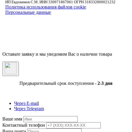
ИП Евдокимов С.М. ИНН 330971867061 ОГРН 318332800021232
Политика использования файлов cookie
Персональные данные
Внимание! Предложения размещенные на данном сайте носят исключительно
информационный характер и не являются публичной офертой, определяемой
положениями части 2 статьи 437 ГК РФ. Внешний вид товара, включая цвет, могут
незначительно отличаться от представленных на фотографии. Указанная на сайте цен
Товара может быть изменена Продавцом в одностороннем порядке до подтверждени
заказа сотрудниками магазина.
Оставьте заявку и мы уведомим Вас о наличии товара
Предварительный срок поступления -
2-3 дня
Через E-mail
Через Telegram
Ваше имя
Контактный телефон
Ваша почта