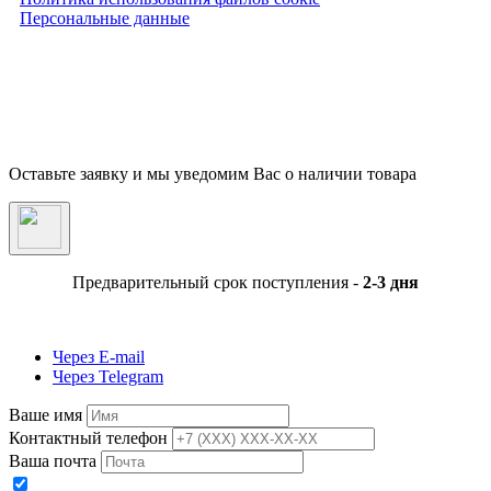
Персональные данные
Внимание! Предложения размещенные на данном сайте носят исключительно
информационный характер и не являются публичной офертой, определяемой
положениями части 2 статьи 437 ГК РФ. Внешний вид товара, включая цвет, могут
незначительно отличаться от представленных на фотографии. Указанная на сайте цен
Товара может быть изменена Продавцом в одностороннем порядке до подтверждени
заказа сотрудниками магазина.
Оставьте заявку и мы уведомим Вас о наличии товара
Предварительный срок поступления -
2-3 дня
Через E-mail
Через Telegram
Ваше имя
Контактный телефон
Ваша почта