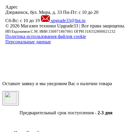
Адрес
Дзержинск, бул. Мира, д. 33
Пн-Пт: с 10 до 20
Сб-Вс: с 10 до 19
upgrade33@list.ru
© 2026 Магазин техники Upgrade33 | Все права защищены.
ИП Евдокимов С.М. ИНН 330971867061 ОГРН 318332800021232
Политика использования файлов cookie
Персональные данные
Внимание! Предложения размещенные на данном сайте носят исключительно
информационный характер и не являются публичной офертой, определяемой
положениями части 2 статьи 437 ГК РФ. Внешний вид товара, включая цвет, могут
незначительно отличаться от представленных на фотографии. Указанная на сайте цен
Товара может быть изменена Продавцом в одностороннем порядке до подтверждени
заказа сотрудниками магазина.
Оставьте заявку и мы уведомим Вас о наличии товара
Предварительный срок поступления -
2-3 дня